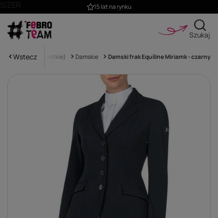
SIZER
15 lat na rynku
Szukaj
Wstecz
raki
Skokowe (krótkie)
Damskie
Damski frak Equiline Miriamk - czarny