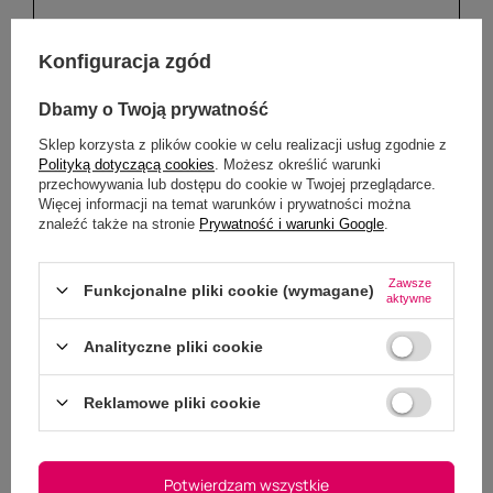
Konfiguracja zgód
Dbamy o Twoją prywatność
Dodaj własne zdjęcie produktu:
Sklep korzysta z plików cookie w celu realizacji usług zgodnie z
Wybierz plik
Polityką dotyczącą cookies
. Możesz określić warunki
Nie wybrano pliku
przechowywania lub dostępu do cookie w Twojej przeglądarce.
Więcej informacji na temat warunków i prywatności można
znaleźć także na stronie
Prywatność i warunki Google
.
Wyślij opinię
Zawsze
Funkcjonalne pliki cookie (wymagane)
aktywne
Analityczne pliki cookie
Reklamowe pliki cookie
Masz pytania do tego
Potwierdzam wszystkie