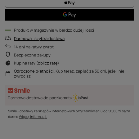
Produkt w magazynie w bardzo dużej ilości
Darmowa i szybka dostawa
14
dni na łatwy zwrot
Bezpieczne zakupy
Kup na raty (
oblicz ratę
)
Odroczone płatności
. Kup teraz, zapłać za 30 dni, jeżeli nie
zwrócisz
Darmowa dostawa do paczkomatu
Smile - dostawy ze sklepów internetowych przy zamówieniu od
50,00 zł
są za
darmo
Więcej informacji.