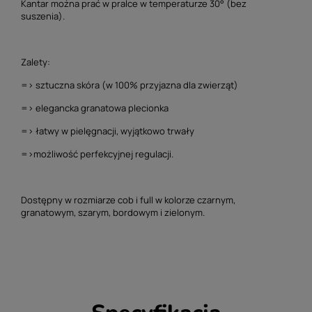
Kantar można prać w pralce w temperaturze 30° (bez
suszenia).
Zalety:
=> sztuczna skóra (w 100% przyjazna dla zwierząt)
=> elegancka granatowa plecionka
=> łatwy w pielęgnacji, wyjątkowo trwały
=>możliwość perfekcyjnej regulacji.
Dostępny w rozmiarze cob i full w kolorze czarnym,
granatowym, szarym, bordowym i zielonym.
Specyfikacja