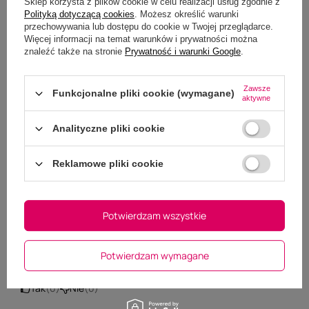
5.00
Sklep korzysta z plików cookie w celu realizacji usług zgodnie z
Polityką dotyczącą cookies
. Możesz określić warunki
Liczba wystawionych opinii: 1
przechowywania lub dostępu do cookie w Twojej przeglądarce.
Więcej informacji na temat warunków i prywatności można
Napisz swoją opinię
znaleźć także na stronie
Prywatność i warunki Google
.
Pokaż tylko opinie potwierdzone zakupem
(1)
5
Zawsze
Funkcjonalne pliki cookie (wymagane)
(0)
4
aktywne
(0)
3
(0)
2
(0)
1
Analityczne pliki cookie
Kliknij w ocenę aby filtrować opinie
Reklamowe pliki cookie
5/5
OPINIA POTWIERDZONA ZAKUPEM
Potwierdzam wszystkie
Przepiękny kantar, wysoka jakość wykonania -
dziękuję :)
2025-12-28
Małgorzata, Tychy
Potwierdzam wymagane
Czy ta opinia była pomocna?
Tak
0
Nie
0