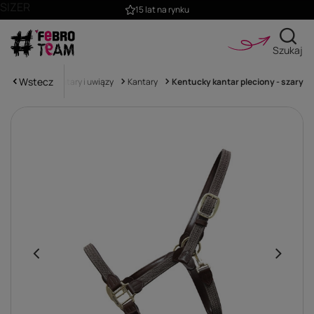
SIZER
15 lat na rynku
Szukaj
Wstecz
wna
Koń
Kantary i uwiązy
Kantary
Kentucky kantar pleciony - szary