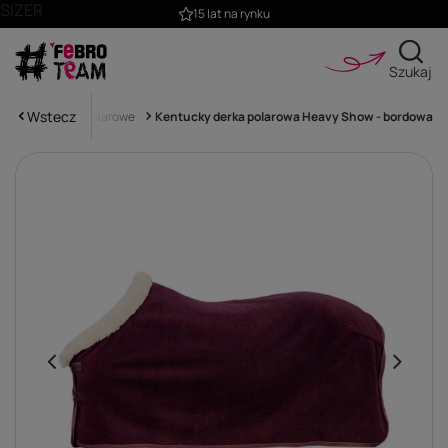
SIZER
15 lat na rynku
Szukaj
Wstecz
Derki
Derki polarowe
Kentucky derka polarowa Heavy Show - bordowa