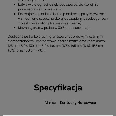
Łatwa w pielęgnacji dzięki podszewce, do której nie
przyczepia się końska sierść.
Podwójne zapięcia na klatce piersiowej, pasy krzyżowe
wzmocnione sztuczną skórą, odczepiany pasek ogonowy
z plastikową osłoną (łatwe czyszczenie).
Można ją prać w pralce w 30 ° (bez suszenia).
Dostępna jest w kolorach: granatowym, bordowym, czarnym,
ciemnozielonym i w granatowo-czarną kratkę oraz rozmiarach:
125 cm (5'9), 130 cm (6'0), 140 cm (6'3), 145 cm (6'6), 155 cm
(6'9) oraz 160 cm (7'0).
Specyfikacja
Marka
Kentucky Horsewear