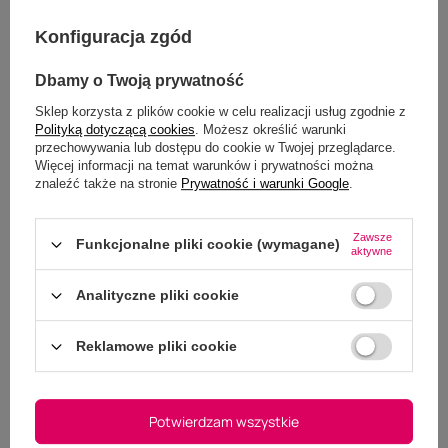
Global International
Podmiot odpowiedzialny za
Products
Konfiguracja zgód
ten produkt na terenie UE
Więcej
Dbamy o Twoją prywatność
Sklep korzysta z plików cookie w celu realizacji usług zgodnie z
Kolor
Bordo
Polityką dotyczącą cookies
. Możesz określić warunki
przechowywania lub dostępu do cookie w Twojej przeglądarce.
Więcej informacji na temat warunków i prywatności można
Typ
Polarowa
znaleźć także na stronie
Prywatność i warunki Google
.
Zawsze
Funkcjonalne pliki cookie (wymagane)
aktywne
Analityczne pliki cookie
Opinie
Reklamowe pliki cookie
Twoja ocena:
5/5
Potwierdzam wszystkie