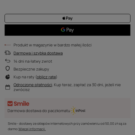
Produkt w magazynie w bardzo małej ilości
Darmowa i szybka dostawa
14
dni na łatwy zwrot
Bezpieczne zakupy
Kup na raty (
oblicz ratę
)
Odroczone płatności
. Kup teraz, zapłać za 30 dni, jeżeli nie
zwrócisz
Darmowa dostawa do paczkomatu
Smile - dostawy ze sklepów internetowych przy zamówieniu od
50,00 zł
są za
darmo
Więcej informacji.