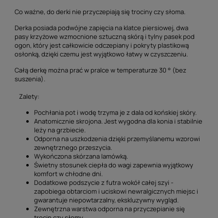
Co ważne, do derki nie przyczepiają się trociny czy słoma.
Derka posiada podwójne zapięcia na klatce piersiowej, dwa
pasy krzyżowe wzmocnione sztuczną skórą i tylny pasek pod
ogon, który jest całkowicie odczepiany i pokryty plastikową
osłonką, dzięki czemu jest wyjątkowo łatwy w czyszczeniu.
Całą derkę można prać w pralce w temperaturze 30 ° (bez
suszenia).
Zalety:
Pochłania pot i wodę trzyma je z dala od końskiej skóry.
Anatomicznie skrojona. Jest wygodna dla konia i stabilnie
leży na grzbiecie.
Odporna na uszkodzenia dzięki przemyślanemu wzorowi
zewnętrznego przeszycia.
Wykończona skórzana lamówką.
Świetny stosunek ciepła do wagi zapewnia wyjątkowy
komfort w chłodne dni.
Dodatkowe podszycie z futra wokół całej szyi -
zapobiega obtarciom i uciskowi newralgicznych miejsc i
gwarantuje niepowtarzalny, ekskluzywny wygląd.
Zewnętrzna warstwa odporna na przyczepianie się
trocin czy słomy.