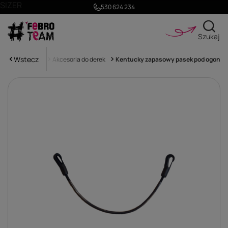
SIZER
530 624 234
Szukaj
Wstecz
Koń
Derki
Akcesoria do derek
Kentucky zapasowy pasek pod ogon