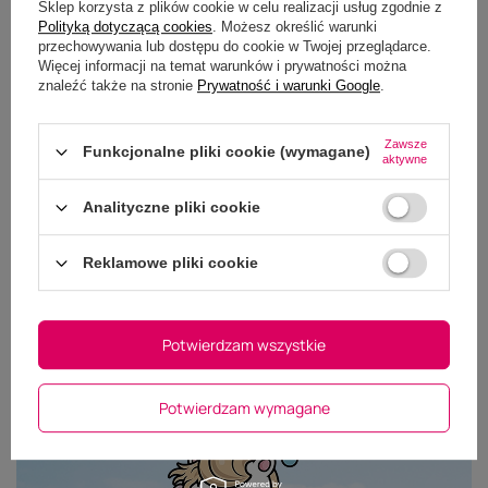
Sklep korzysta z plików cookie w celu realizacji usług zgodnie z
Polityką dotyczącą cookies
. Możesz określić warunki
przechowywania lub dostępu do cookie w Twojej przeglądarce.
Więcej informacji na temat warunków i prywatności można
znaleźć także na stronie
Prywatność i warunki Google
.
Zawsze
Funkcjonalne pliki cookie (wymagane)
aktywne
Masz pytania do tego
Analityczne pliki cookie
produktu?
Zapraszamy do kontaktu - nasi specjaliści z
Reklamowe pliki cookie
przyjemnością udzielą wszelkich informacji na temat
oferowanych produktów.
Potwierdzam wszystkie
Zadaj pytanie
Potwierdzam wymagane