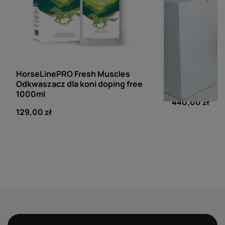
HORSELINE PRO
FLEUR DE LYS
HorseLinePRO Fresh Muscles
Koszula konku
Odkwaszacz dla koni doping free
Equestrian Ci
1000ml
440,00 zł
129,00 zł