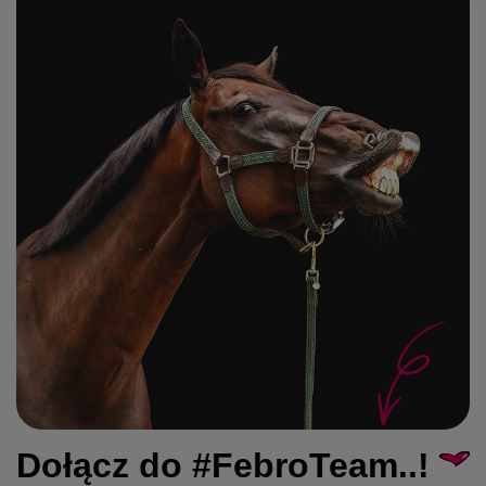
Dołącz do #FebroTeam..!