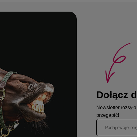
Dołącz d
Newsletter rozsyłam
przegapić!
Podaj swoje imi