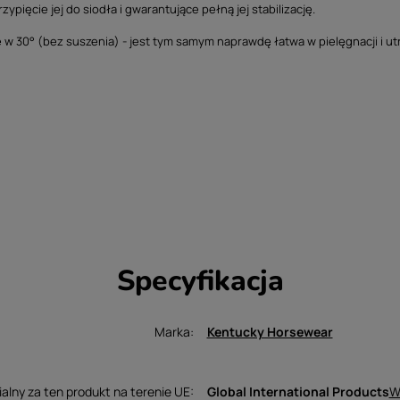
ięcie jej do siodła i gwarantujące pełną jej stabilizację.
 w 30° (bez suszenia) - jest tym samym naprawdę łatwa w pielęgnacji i ut
Specyfikacja
Marka
Kentucky Horsewear
W
lny za ten produkt na terenie UE
Global International Products