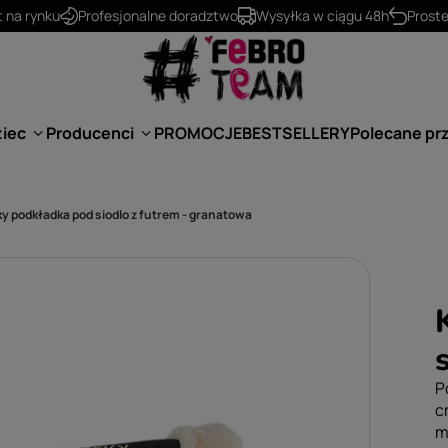
530 624 234
kontakt@febro.pl
ziec
Producenci
PROMOCJE
BESTSELLERY
Polecane pr
y podkładka pod siodlo z futrem - granatowa
P
c
m