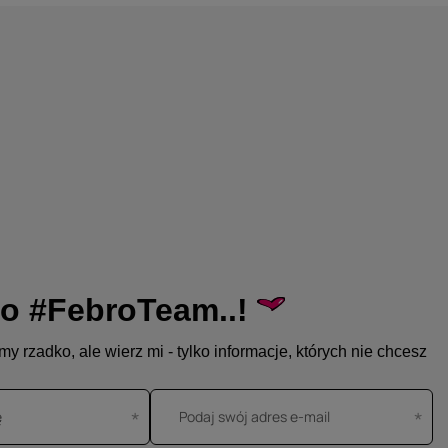
o #FebroTeam..!
y rzadko, ale wierz mi - tylko informacje, których nie chcesz
ę
Podaj swój adres e-mail