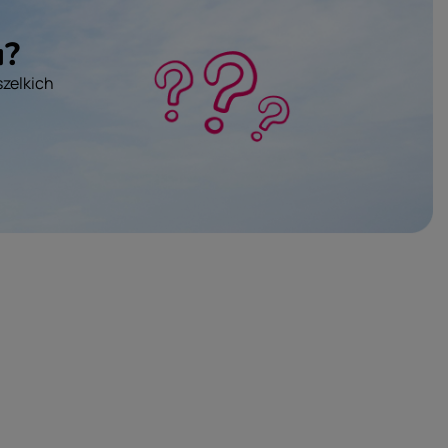
u?
szelkich