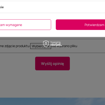
kie
dzam wymagane
Potwierdzam 
ne zdjęcie produktu:
Nie wybrano pliku
Wybierz plik
Wyślij opinię