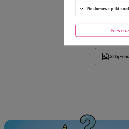
Reklamowe pliki coo
Potwier
Dodaj włas