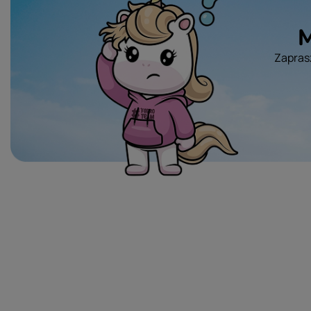
M
Zaprasz