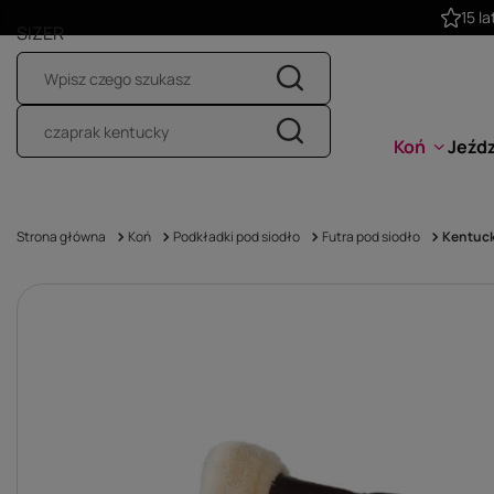
SIZER
Koń
Jeźd
Strona główna
Koń
Podkładki pod siodło
Futra pod siodło
Kentuck