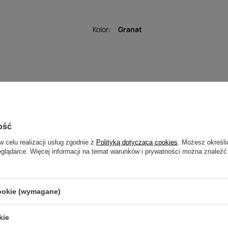
Kolor
Granat
Opinie
Twoja ocena:
ość
5/5
w celu realizacji usług zgodnie z
Polityką dotyczącą cookies
. Możesz określi
eglądarce. Więcej informacji na temat warunków i prywatności można znaleźć
cookie (wymagane)
kie