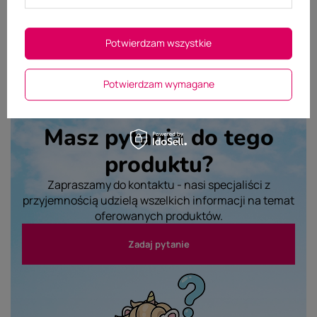
Wyślij opinię
Potwierdzam wszystkie
Potwierdzam wymagane
Masz pytania do tego
produktu?
Zapraszamy do kontaktu - nasi specjaliści z
przyjemnością udzielą wszelkich informacji na temat
oferowanych produktów.
Zadaj pytanie