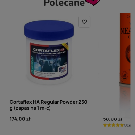
Polecane
CORTAFLEX
CARR & DAY & MAR
Cortaflex HA Regular Powder 250
Carr & Day & 
g (zapas na 1 m-c)
skór Neatsfoo
174,00 zł
50,00 zł
Ocen