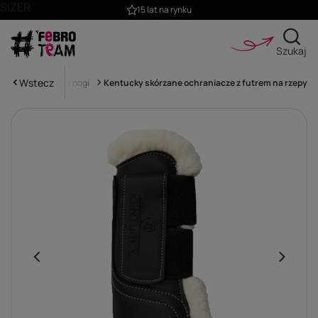
SIZER
15 lat na rynku
Szukaj
Wstecz
iacze na przednie nogi
Kentucky skórzane ochraniacze z futrem na rzepy