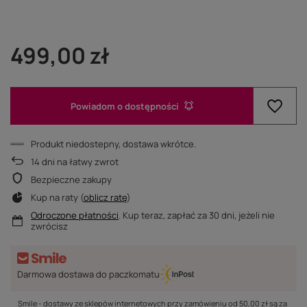
499,00 zł
Powiadom o dostępności
Produkt niedostepny, dostawa wkrótce
14
dni na łatwy zwrot
Bezpieczne zakupy
Kup na raty (
oblicz ratę
)
Odroczone płatności
. Kup teraz, zapłać za 30 dni, jeżeli nie
zwrócisz
Darmowa dostawa do paczkomatu
Smile - dostawy ze sklepów internetowych przy zamówieniu od
50,00 zł
są za