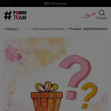
SIZER
15 lat na rynku
Szukaj
Wstecz
Strona główna
Polecane przez Klientów
Produkt - NIESPODZIANKA