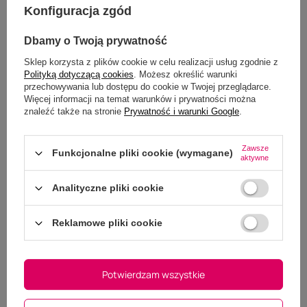
Zapraszamy do kontaktu - nasi specjaliści z
Konfiguracja zgód
przyjemnością udzielą wszelkich informacji na temat
oferowanych produktów.
Dbamy o Twoją prywatność
Sklep korzysta z plików cookie w celu realizacji usług zgodnie z
Zadaj pytanie
Polityką dotyczącą cookies
. Możesz określić warunki
przechowywania lub dostępu do cookie w Twojej przeglądarce.
Więcej informacji na temat warunków i prywatności można
znaleźć także na stronie
Prywatność i warunki Google
.
Zawsze
Funkcjonalne pliki cookie (wymagane)
aktywne
Analityczne pliki cookie
Reklamowe pliki cookie
Potwierdzam wszystkie