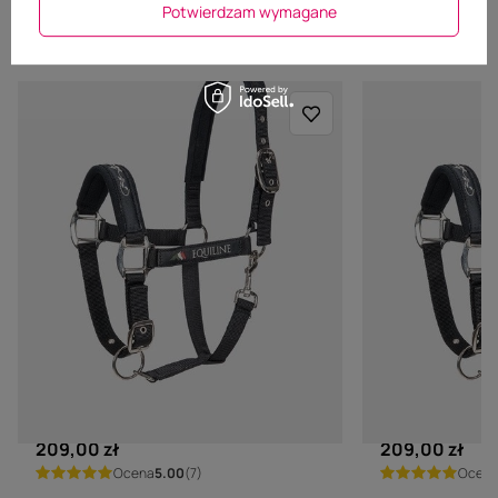
Potwierdzam wymagane
Polecane
EQUILINE
EQUILINE
Kantar Equiline Timmy - czarny
Kantar Equili
209,00 zł
209,00 zł
Ocena
5.00
(7)
Ocen