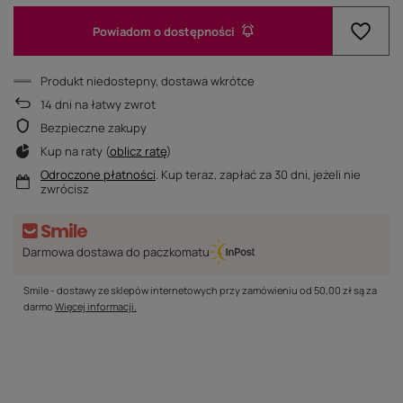
Powiadom o dostępności
Produkt niedostepny, dostawa wkrótce
14
dni na łatwy zwrot
Bezpieczne zakupy
Kup na raty (
oblicz ratę
)
Odroczone płatności
. Kup teraz, zapłać za 30 dni, jeżeli nie
zwrócisz
Darmowa dostawa do paczkomatu
Smile - dostawy ze sklepów internetowych przy zamówieniu od
50,00 zł
są za
darmo
Więcej informacji.