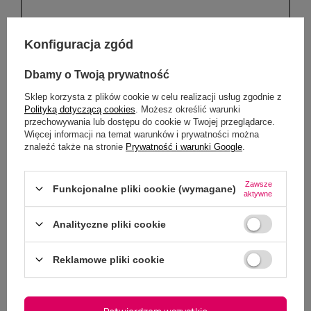
Konfiguracja zgód
Dbamy o Twoją prywatność
Sklep korzysta z plików cookie w celu realizacji usług zgodnie z
Dodaj własne zdjęcie produktu:
Polityką dotyczącą cookies
. Możesz określić warunki
przechowywania lub dostępu do cookie w Twojej przeglądarce.
Wybierz plik
Więcej informacji na temat warunków i prywatności można
Nie wybrano pliku
znaleźć także na stronie
Prywatność i warunki Google
.
Zawsze
Wyślij opinię
Funkcjonalne pliki cookie (wymagane)
aktywne
Analityczne pliki cookie
Reklamowe pliki cookie