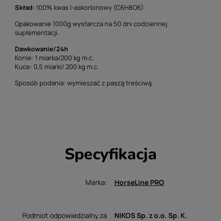
Skład:
100% kwas l-askorbinowy (C6H8O6)
Opakowanie 1000g wystarcza na 50 dni codziennej
suplementacji.
Dawkowanie/24h
Konie: 1 miarka/200 kg m.c.
Kuce: 0,5 miarki/ 200 kg m.c.
Sposób podania: wymieszać z paszą treściwą.
Specyfikacja
Marka
HorseLine PRO
Podmiot odpowiedzialny za
NIKOS Sp. z o.o. Sp. K.