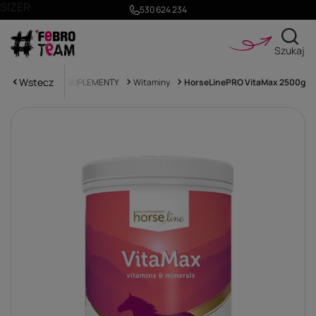
SIZER
530 624 234
Szukaj
Wstecz
główna
Koń
SUPLEMENTY
Witaminy
HorseLinePRO VitaMax 2500g