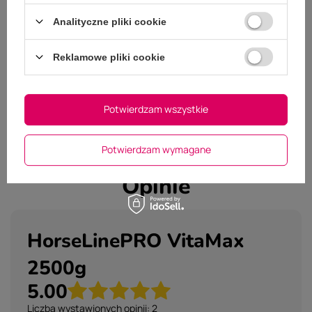
Analityczne pliki cookie
Marka
HorseLine PRO
Reklamowe pliki cookie
Podmiot odpowiedzialny za
NIKOS Sp. z o.o. Sp. K.
Więcej
ten produkt na terenie UE
Potwierdzam wszystkie
Potwierdzam wymagane
Opinie
HorseLinePRO VitaMax
2500g
5.00
Liczba wystawionych opinii: 2