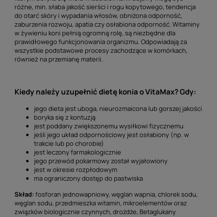
różne, min. słaba jakość sierści i rogu kopytowego, tendencja
do otarć skóry i wypadania włosów, obniżona odporność,
zaburzenia rozwoju, apatia czy osłabiona odporność. Witaminy
w żywieniu koni pełnią ogromną rolę, są niezbędne dla
prawidłowego funkcjonowania organizmu. Odpowiadają za
wszystkie podstawowe procesy zachodzące w komórkach,
również na przemianę materii.
Kiedy należy uzupełnić dietę konia o VitaMax? Gdy:
jego dieta jest uboga, nieurozmaicona lub gorszej jakości
boryka się z kontuzją
jest poddany zwiększonemu wysiłkowi fizycznemu
jeśli jego układ odpornościowy jest osłabiony (np. w
trakcie lub po chorobie)
jest leczony farmakologicznie
jego przewód pokarmowy został wyjałowiony
jest w okresie rozpłodowym
ma ograniczony dostęp do pastwiska
Skład:
fosforan jednowapniowy, węglan wapnia, chlorek sodu,
węglan sodu, przedmieszka witamin, mikroelementów oraz
związków biologicznie czynnych, drożdże, Betaglukany