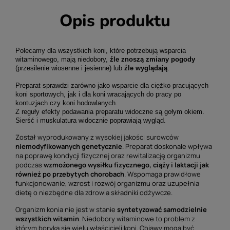
Opis produktu
Polecamy dla wszystkich koni, które potrzebują wsparcia
witaminowego, mają niedobory,
źle znoszą zmiany pogody
(przesilenie wiosenne i jesienne) lub
źle wyglądają
.
Preparat sprawdzi zarówno jako wsparcie dla ciężko pracujących
koni sportowych, jak i dla koni wracających do pracy po
kontuzjach czy koni hodowlanych.
Z reguły efekty podawania preparatu widoczne są gołym okiem.
Sierść i muskulatura widocznie poprawiają wygląd.
Został wyprodukowany z wysokiej jakości surowców
niemodyfikowanych genetycznie
. Preparat doskonale wpływa
na poprawę kondycji fizycznej oraz rewitalizację organizmu
podczas
wzmożonego wysiłku fizycznego, ciąży i laktacji jak
również po przebytych chorobach
. Wspomaga prawidłowe
funkcjonowanie, wzrost i rozwój organizmu oraz uzupełnia
dietę o niezbędne dla zdrowia składniki odżywcze.
Organizm konia nie jest w stanie
syntetyzować samodzielnie
wszystkich witamin
. Niedobory witaminowe to problem z
którym boryka się wielu właścicieli koni. Objawy mogą być