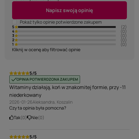
Napisz swoją opinię
Pokaż tylko opinie potwierdzone zakupem
(2)
5
(0)
4
(0)
3
(0)
2
(0)
1
Kliknij w ocenę aby filtrować opinie
5/5
OPINIA POTWIERDZONA ZAKUPEM
Witaminy działają, koń w znakomitej formie, przy -11
niederkowany
2026-01-26
Aleksandra, Koszalin
Czy ta opinia była pomocna?
Tak
0
Nie
0
5/5