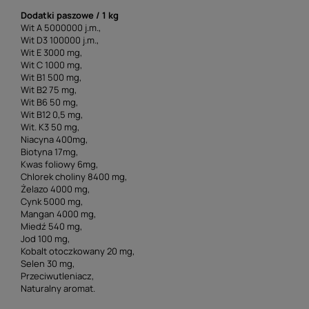
Dodatki paszowe / 1 kg
Wit A 5000000 j.m.,
Wit D3 100000 j.m.,
Wit E 3000 mg,
Wit C 1000 mg,
Wit B1 500 mg,
Wit B2 75 mg,
Wit B6 50 mg,
Wit B12 0,5 mg,
Wit. K3 50 mg,
Niacyna 400mg,
Biotyna 17mg,
Kwas foliowy 6mg,
Chlorek choliny 8400 mg,
Żelazo 4000 mg,
Cynk 5000 mg,
Mangan 4000 mg,
Miedź 540 mg,
Jod 100 mg,
Kobalt otoczkowany 20 mg,
Selen 30 mg,
Przeciwutleniacz,
Naturalny aromat.