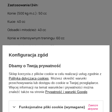
Zastosowanie/24h:
Konie (500 kg m.c.): 50 cc
Kuce: 40 cc
Odsadki i młodzież: 40 cc
Konie w intensywnym treningu: 60 cc
Klacze źrebne lub karmiące: 70 cc
Sposób podania:
wymieszać z paszą treściwą
Konfiguracja zgód
Jedna płaska miarka zawiera 50 cc = ok. 65 g preparatu
Dbamy o Twoją prywatność
Opakowanie 5000g wystarcza na 100 dni.
Sklep korzysta z plików cookie w celu realizacji usług zgodnie z
Polityką dotyczącą cookies
. Możesz określić warunki
przechowywania lub dostępu do cookie w Twojej przeglądarce.
Więcej informacji na temat warunków i prywatności można
znaleźć także na stronie
Prywatność i warunki Google
.
Specyfikacja
Zawsze
Funkcjonalne pliki cookie (wymagane)
aktywne