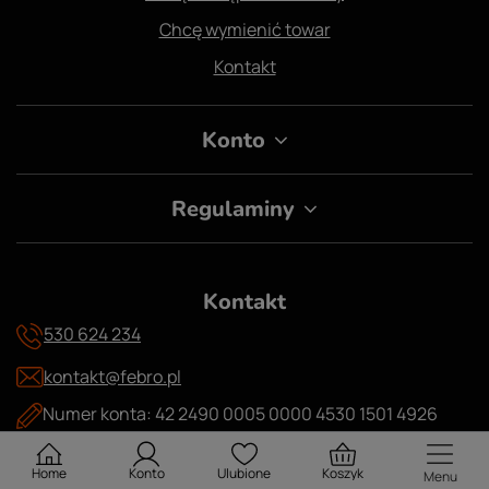
Chcę wymienić towar
Kontakt
Konto
Regulaminy
Kontakt
530 624 234
kontakt@febro.pl
Numer konta: 42 2490 0005 0000 4530 1501 4926
Skwer Obrońców Helu 4/2 51-138 Wrocław
Home
Konto
Ulubione
Koszyk
Menu