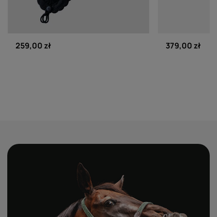
EQUILINE
EQUILINE
Długie nauszniki Equiline Loop -
Derka polarow
granatowe
granatowa
259,00 zł
379,00 zł