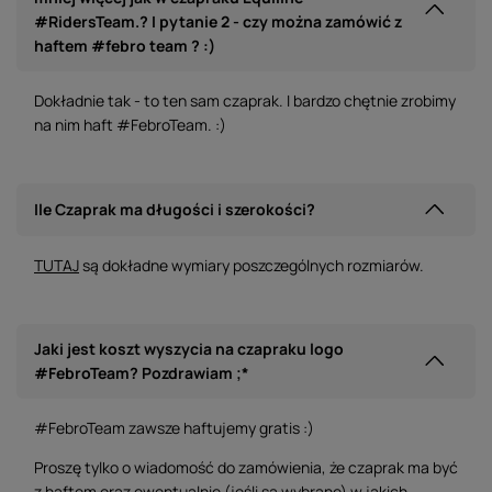
#RidersTeam.? I pytanie 2 - czy można zamówić z
haftem #febro team ? :)
Dokładnie tak - to ten sam czaprak. I bardzo chętnie zrobimy
na nim haft #FebroTeam. :)
Ile Czaprak ma długości i szerokości?
TUTAJ
są dokładne wymiary poszczególnych rozmiarów.
Jaki jest koszt wyszycia na czapraku logo
#FebroTeam? Pozdrawiam ;*
#FebroTeam zawsze haftujemy gratis :)
Proszę tylko o wiadomość do zamówienia, że czaprak ma być
z haftem oraz ewentualnie (jeśli są wybrane) w jakich