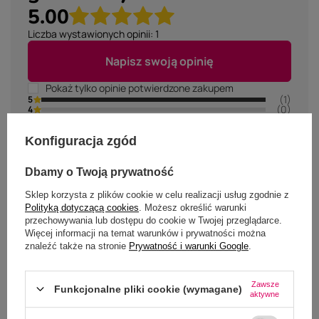
5.00
Liczba wystawionych opinii: 1
Napisz swoją opinię
Pokaż tylko opinie potwierdzone zakupem
(1)
5
(0)
4
(0)
3
(0)
2
(0)
1
Konfiguracja zgód
Kliknij w ocenę aby filtrować opinie
Dbamy o Twoją prywatność
Sklep korzysta z plików cookie w celu realizacji usług zgodnie z
5/5
Polityką dotyczącą cookies
. Możesz określić warunki
OPINIA POTWIERDZONA ZAKUPEM
przechowywania lub dostępu do cookie w Twojej przeglądarce.
Więcej informacji na temat warunków i prywatności można
Idealny pod hafty
znaleźć także na stronie
Prywatność i warunki Google
.
2023-03-19
Maja, Bugaj
Czy ta opinia była pomocna?
Zawsze
Tak
0
Nie
0
Funkcjonalne pliki cookie (wymagane)
aktywne