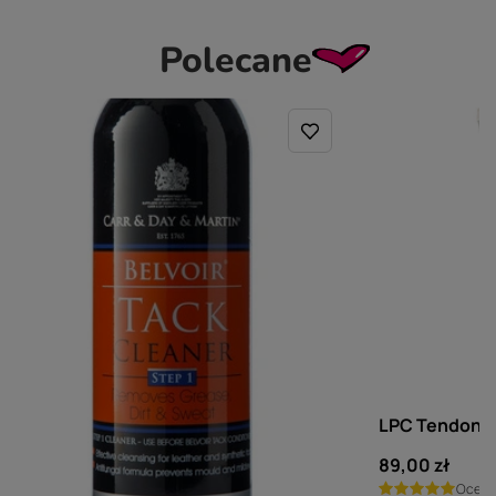
Polecane
CARR & DAY & MARTIN
LPC
Carr & Day & Martin STEP 1 Belvoir
LPC Tendonil 
Tack Cleaner - spray do
89,00 zł
czyszczenia skóry 500 ml
Ocen