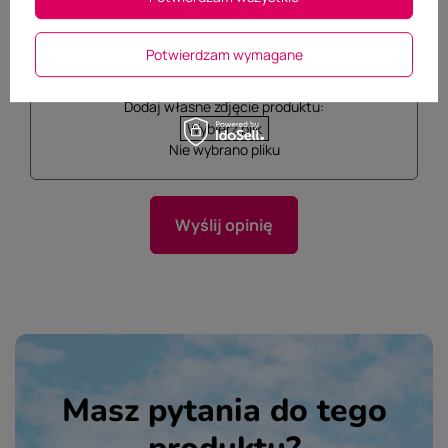
Potwierdzam wymagane
Dodaj własne zdjęcie produktu:
Wybierz plik
Nie wybrano pliku
Wyślij opinię
Masz pytania do tego
produktu?