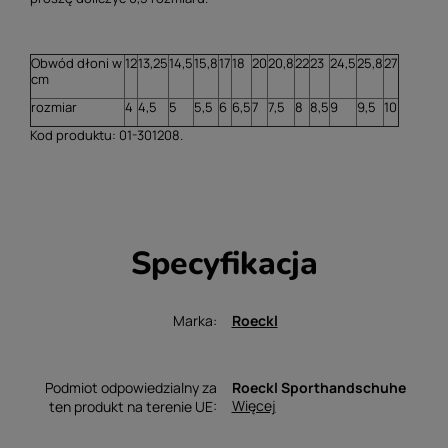
Obwód dłoni w
12
13,25
14,5
15,8
17
18
20
20,8
22
23
24,5
25,8
27
cm
rozmiar
4
4,5
5
5,5
6
6,5
7
7,5
8
8,5
9
9,5
10
Kod produktu: 01-301208.
Specyfikacja
Marka
Roeckl
Podmiot odpowiedzialny za
Roeckl Sporthandschuhe
Więcej
ten produkt na terenie UE