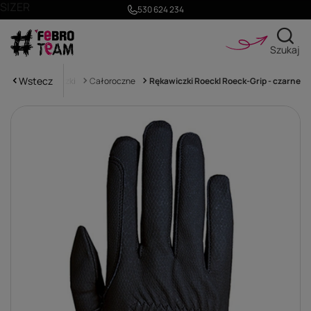
SIZER
530 624 234
Szukaj
Wstecz
dziec
Rękawiczki
Całoroczne
Rękawiczki Roeckl Roeck-Grip - czarne