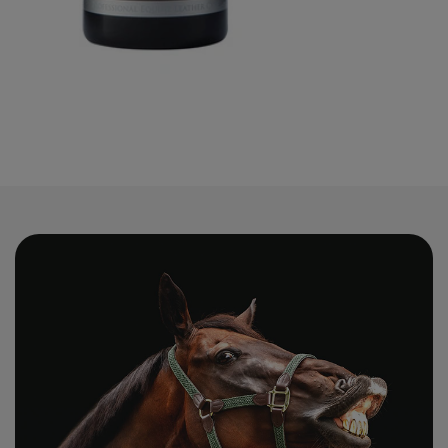
68,00 zł
Ocena
5.00
(3)