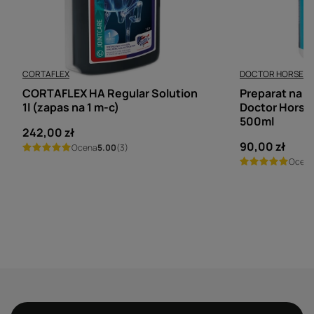
CORTAFLEX
DOCTOR HORSE
CORTAFLEX HA Regular Solution
Preparat na gn
1l (zapas na 1 m-c)
Doctor Horse
500ml
242,00 zł
90,00 zł
Ocena
5.00
(3)
Ocen