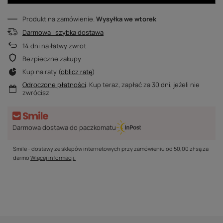
Produkt na zamówienie
Wysyłka
we wtorek
Darmowa i szybka dostawa
14
dni na łatwy zwrot
Bezpieczne zakupy
Kup na raty (
oblicz ratę
)
Odroczone płatności
. Kup teraz, zapłać za 30 dni, jeżeli nie
zwrócisz
Darmowa dostawa do paczkomatu
Smile - dostawy ze sklepów internetowych przy zamówieniu od
50,00 zł
są za
darmo
Więcej informacji.