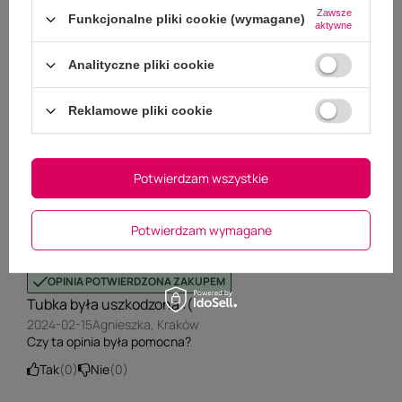
(0)
2
Zawsze
(0)
1
Funkcjonalne pliki cookie (wymagane)
aktywne
Kliknij w ocenę aby filtrować opinie
Analityczne pliki cookie
5/5
Reklamowe pliki cookie
OPINIA POTWIERDZONA ZAKUPEM
Bez uwag.
2024-03-13
Julian, Białogard
Potwierdzam wszystkie
Czy ta opinia była pomocna?
Tak
0
Nie
0
Potwierdzam wymagane
5/5
OPINIA POTWIERDZONA ZAKUPEM
Tubka była uszkodzona :(
2024-02-15
Agnieszka, Kraków
Czy ta opinia była pomocna?
Tak
0
Nie
0