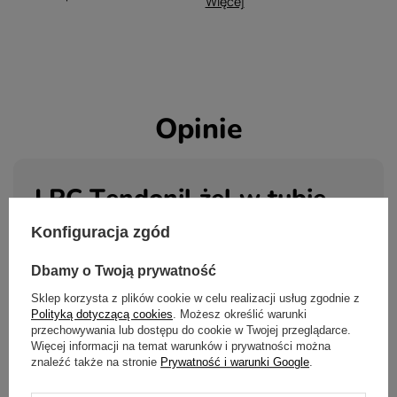
Więcej
Opinie
LPC Tendonil żel w tubie
250ml
Konfiguracja zgód
5.00
Dbamy o Twoją prywatność
Liczba wystawionych opinii: 2
Sklep korzysta z plików cookie w celu realizacji usług zgodnie z
Polityką dotyczącą cookies
. Możesz określić warunki
Napisz swoją opinię
przechowywania lub dostępu do cookie w Twojej przeglądarce.
Więcej informacji na temat warunków i prywatności można
Pokaż tylko opinie potwierdzone zakupem
znaleźć także na stronie
Prywatność i warunki Google
.
(2)
5
(0)
4
(0)
3