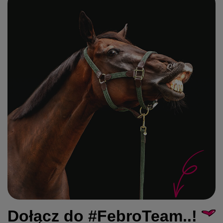
Dołącz do #FebroTeam..!