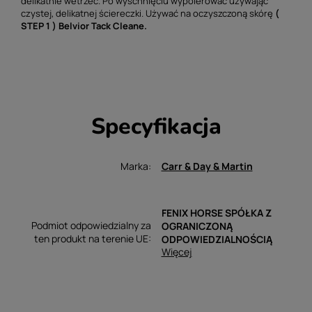
delikatnie wetrzeć. Po wyschnięciu wypolerować używając
czystej, delikatnej ściereczki. Używać na oczyszczoną skórę
(
STEP 1 ) Belvior Tack Cleane.
Specyfikacja
Marka
Carr & Day & Martin
FENIX HORSE SPÓŁKA Z
Podmiot odpowiedzialny za
OGRANICZONĄ
ten produkt na terenie UE
ODPOWIEDZIALNOŚCIĄ
Więcej