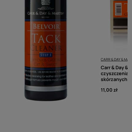
CARR & DAY & MARTIN
CARR & DAY & MAR
Carr & Day & Martin STEP 1 Belvoir
Carr & Day & 
Tack Cleaner - spray do
czyszczenia 
czyszczenia skóry 500 ml
skórzanych
68,00 zł
11,00 zł
Ocena
5.00
(3)