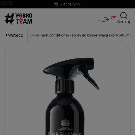
SIZER
15 lat na rynku
Szukaj
Wstecz
 & Martin STEP 2 Belvoir Tack Conditioner- spray do konserwacji skóry 500 ml