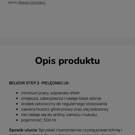
darmo
Więcej informacji.
Opis produktu
BELVOIR
STEP 2- PIELĘGNACJA:
minimum pracy, wspaniały efekt
zmiękcza, zabezpiecza i nadaje blask skórze
środek całoroczny do regularnego stosowania
zawiera tłuszcz glicerynowy oraz olej kokosowy
nie nadaje się do aniliny, zamszu i nubuku
pojemność: 500 ml
Sposób użycia:
Spryskać równomiernie czystą powierzchnię i