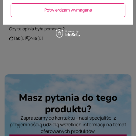
5/5
OPINIA NIEPOTWIERDZONA ZAKUPEM
Potwierdzam wymagane
Mega preparat!
2021-06-17
Oliwia, Siedlce
Czy ta opinia była pomocna?
Tak
0
Nie
0
Masz pytania do tego
produktu?
Zapraszamy do kontaktu - nasi specjaliści z
przyjemnością udzielą wszelkich informacji na temat
oferowanych produktów.