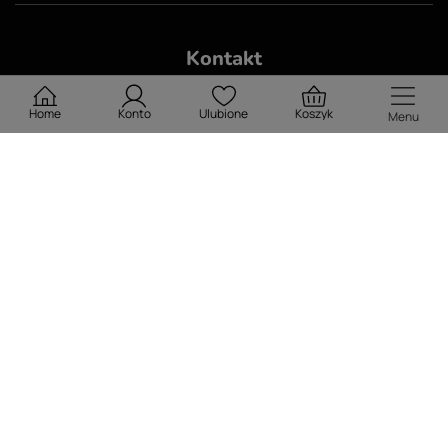
Kontakt
530 624 234
Home
Konto
Ulubione
Koszyk
Menu
kontakt@febro.pl
Numer konta: 42 2490 0005 0000 4530 1501 4926
Skwer Obrońców Helu 4/2 51-138 Wrocław
Kariera
W sklepie prezentujemy ceny brutto (z VAT).