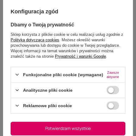
(0)
1
Kliknij w ocenę aby filtrować opinie
Konfiguracja zgód
Dbamy o Twoją prywatność
5/5
Sklep korzysta z plików cookie w celu realizacji usług zgodnie z
OPINIA POTWIERDZONA ZAKUPEM
Polityką dotyczącą cookies
. Możesz określić warunki
Super
przechowywania lub dostępu do cookie w Twojej przeglądarce.
Więcej informacji na temat warunków i prywatności można
2024-06-12
Ewelina, Rzeszów
znaleźć także na stronie
Prywatność i warunki Google
.
Czy ta opinia była pomocna?
Tak
0
Nie
0
Zawsze
Funkcjonalne pliki cookie (wymagane)
aktywne
5/5
Analityczne pliki cookie
OPINIA NIEPOTWIERDZONA ZAKUPEM
Muchas gracias. ?Como puedo iniciar sesion?
2023-12-02
hnjqhpcbmq
Reklamowe pliki cookie
Czy ta opinia była pomocna?
Tak
0
Nie
0
Potwierdzam wszystkie