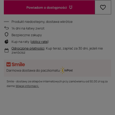
Powiadom o dostępności
Produkt niedostepny, dostawa wkrótce
14
dni na łatwy zwrot
Bezpieczne zakupy
Kup na raty (
oblicz ratę
)
Odroczone płatności
. Kup teraz, zapłać za 30 dni, jeżeli nie
zwrócisz
Darmowa dostawa do paczkomatu
Smile - dostawy ze sklepów internetowych przy zamówieniu od
50,00 zł
są za
darmo
Więcej informacji.