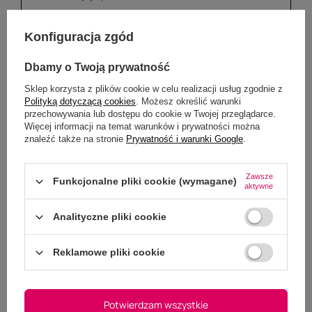
Konfiguracja zgód
Dbamy o Twoją prywatność
Sklep korzysta z plików cookie w celu realizacji usług zgodnie z
Polityką dotyczącą cookies
. Możesz określić warunki
przechowywania lub dostępu do cookie w Twojej przeglądarce.
Więcej informacji na temat warunków i prywatności można
Dodaj własne zdjęcie produktu:
znaleźć także na stronie
Prywatność i warunki Google
.
Wybierz plik
Nie wybrano pliku
Zawsze
Funkcjonalne pliki cookie (wymagane)
aktywne
Wyślij opinię
Analityczne pliki cookie
Reklamowe pliki cookie
Potwierdzam wszystkie